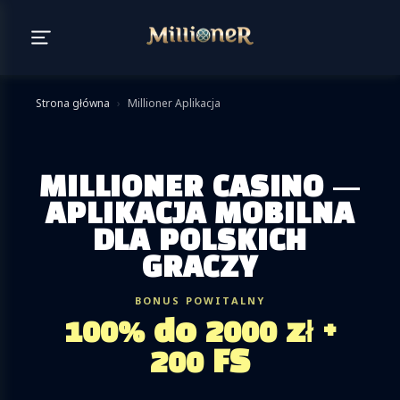
Strona główna
›
Millioner Aplikacja
MILLIONER CASINO —
APLIKACJA MOBILNA
DLA POLSKICH
GRACZY
BONUS POWITALNY
100% do 2000 zł +
200 FS