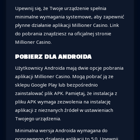
Upewnij się, że Twoje urządzenie spełnia
minimalne wymagania systemowe, aby zapewnić
płynne działanie aplikacji Millioner Casino. Link
do pobrania znajdziesz na oficjalnej stronie
Millioner Casino.
POBIERZ DLA ANDROIDA
Użytkownicy Androida mają dwie opcje pobrania
aplikacji Millioner Casino. Mogą pobrać ją ze
sklepu Google Play lub bezpośrednio
zainstalować plik APK. Pamiętaj, że instalacja z
pliku APK wymaga zezwolenia na instalację
aplikacji z nieznanych źródeł w ustawieniach
Twojego urządzenia.
Minimalna wersja Androida wymagana do
poprawnego działania aplikacji to 5.0. Upewnij