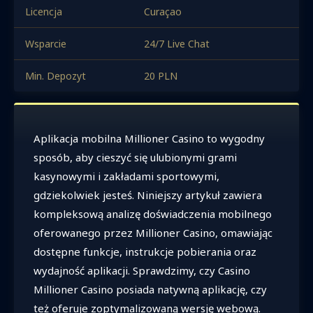
Licencja
Curaçao
Wsparcie
24/7 Live Chat
Min. Depozyt
20 PLN
Aplikacja mobilna Millioner Casino to wygodny
sposób, aby cieszyć się ulubionymi grami
kasynowymi i zakładami sportowymi,
gdziekolwiek jesteś. Niniejszy artykuł zawiera
kompleksową analizę doświadczenia mobilnego
oferowanego przez Millioner Casino, omawiając
dostępne funkcje, instrukcje pobierania oraz
wydajność aplikacji. Sprawdzimy, czy Casino
Millioner Casino posiada natywną aplikację, czy
też oferuje zoptymalizowaną wersję webową.