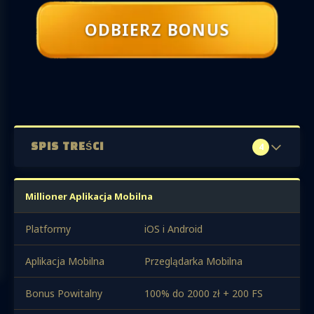
ODBIERZ BONUS
4
SPIS TREŚCI
Millioner Aplikacja Mobilna
Platformy
iOS i Android
Aplikacja Mobilna
Przeglądarka Mobilna
Bonus Powitalny
100% do 2000 zł + 200 FS