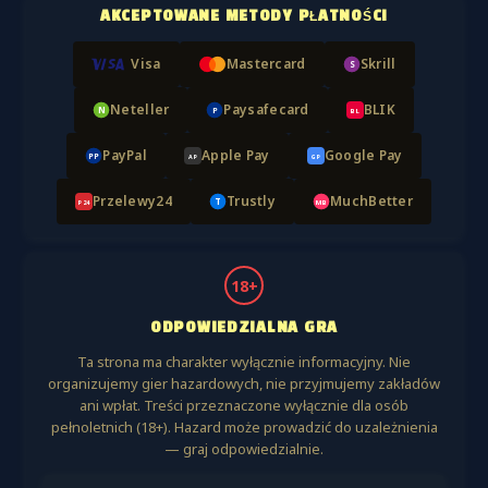
AKCEPTOWANE METODY PŁATNOŚCI
Visa
Mastercard
Skrill
S
Neteller
Paysafecard
BLIK
N
P
BL
PayPal
Apple Pay
Google Pay
PP
AP
GP
Przelewy24
Trustly
MuchBetter
T
P24
MB
18+
ODPOWIEDZIALNA GRA
Ta strona ma charakter wyłącznie informacyjny. Nie
organizujemy gier hazardowych, nie przyjmujemy zakładów
ani wpłat. Treści przeznaczone wyłącznie dla osób
pełnoletnich (18+). Hazard może prowadzić do uzależnienia
— graj odpowiedzialnie.