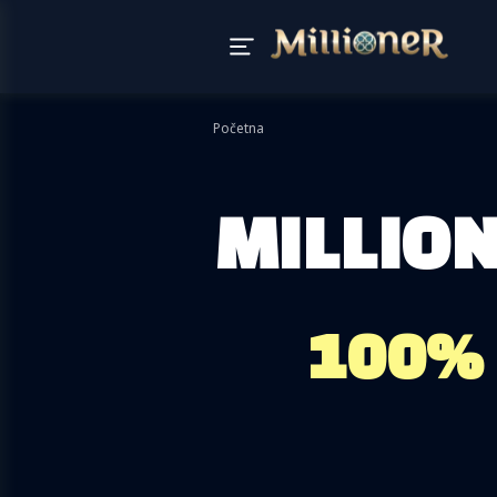
Početna
MILLIO
100% 