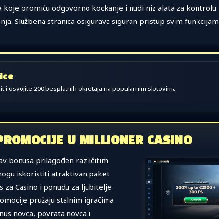
a koje promiču odgovorno kockanje i nudi niz alata za kontrolu
nja. Službena stranica osigurava siguran pristup svim funkcija
ice
it i osvojite 200 besplatnih okretaja na popularnim slotovima
PROMOCIJE U MILLIONER CASINO
tav bonusa prilagođen različitim
mogu iskoristiti atraktivan paket
 za Casino i ponudu za ljubitelje
omocije pružaju stalnim igračima
nus novca, povrata novca i