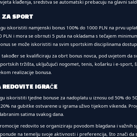
jeta klađenja, sredstva se automatski prebacuju na glavni sald
 ZA SPORT
ogu iskoristiti namjenski bonus 100% do 1000 PLN na prvu uplatu
0 PLN i mora se obrnuti 5 puta na okladama s tečajem minimum 
 bonus se može iskoristiti na svim sportskim disciplinama dostu
također se kvalificiraju za obrt bonus novca, pod uvjetom da 
sportskih tržišta, uključujući nogomet, tenis, košarku i e-sport
jekom realizacije bonusa.
 REDOVITE IGRAČE
mogu iskoristiti tjedne bonuse za nadoplatu u iznosu od 50% do 
 20% na gubitke ostvarene u igrama uživo tijekom vikenda. P
dabranim satima svakog dana.
omocije redovito se organiziraju povodom blagdana i važnih sp
ponude na temelju svoje aktivnosti i preferencija, što znači d