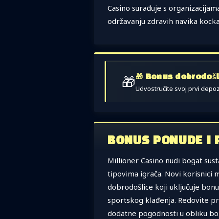
Casino surađuje s organizacijam
održavanju zdravih navika kocka
🎁
🎁 Bonus dobrodošl
Udvostručite svoj prvi depoz
BONUS PONUDE I 
Millioner Casino nudi bogat sus
tipovima igrača. Novi korisnici 
dobrodošlice koji uključuje bonus
sportskog klađenja. Redovite pr
dodatne pogodnosti u obliku bo