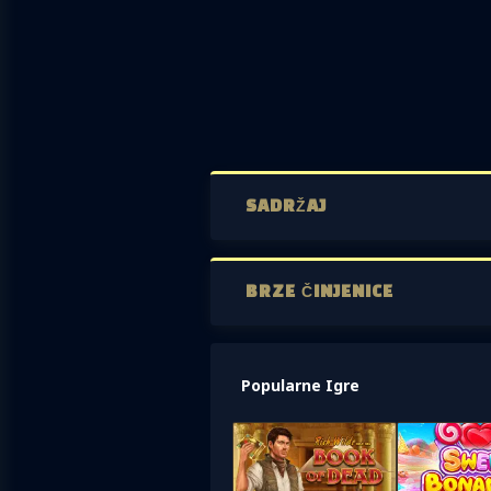
SADRŽAJ
BRZE ČINJENICE
Popularne Igre