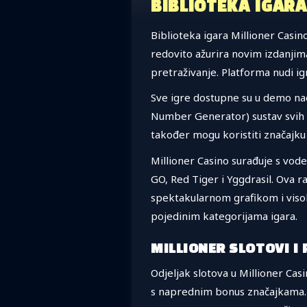
BIBLIOTEKA IGARA
Velikodušan bonus dobrodošlice 10
okretajima
Biblioteka igara Millioner Casi
Služba za korisnike dostupna 24/7 
redovito ažurira novim izdanjima
pretraživanje. Platforma nudi ig
Sve igre dostupne su u demo na
Number Generator) sustav svih iga
također mogu koristiti značajku 
Millioner Casino surađuje s vod
GO, Red Tiger i Yggdrasil. Ova r
spektakularnom grafikom i viso
pojedinim kategorijama igara.
MILLIONER SLOTOVI I
Odjeljak slotova u Millioner Ca
s naprednim bonus značajkama. 