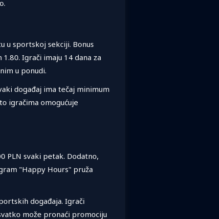
o.
 u sportskoj sekciji. Bonus
1.80. Igrači imaju 14 dana za
pnim u ponudi.
svaki događaj ima tečaj minimum
, što igračima omogućuje
500 PLN svaki petak. Dodatno,
rogram "Happy Hours" pruža
ortskih događaja. Igrači
a svatko može pronaći promociju