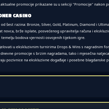
 aktualne promocije prikazane su u sekciji "Promocije" nakon pr
ONER CASINO
 od šest razina: Bronze, Silver, Gold, Platinum, Diamond i Ulti
vrat novca, brže isplate, posvećenog upravitelja računa i ekskl
a temelju bodova vjernosti osvojenih tijekom igre.
elovati u ekskluzivnim turnirima Drops & Wins s nagradnim f
o dnevne promocije s brzim nagradama, tako i mjesečna natjeca
ivaju pozivnice na ekskluzivne događaje i posebne blagdanske 
NEDOSTACI
enomiranih pružatelja usluga
Zahtjevi za klađenje 35x mogu b