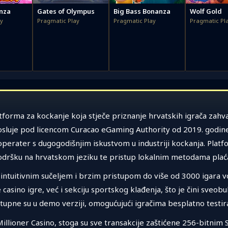
nza
Gates of Olympus
Big Bass Bonanza
Wolf Gold
ay
Pragmatic Play
Pragmatic Play
Pragmatic Pl
forma za kockanje koja stječe priznanje hrvatskih igrača zahvalj
osluje pod licencom Curacao eGaming Authority od 2019. godine
operater s dugogodišnjim iskustvom u industriji kockanja. Platf
odršku na hrvatskom jeziku te pristup lokalnim metodama plać
e intuitivnim sučeljem i brzim pristupom do više od 3000 igara v
 casino igre, već i sekciju sportskog klađenja, što je čini sve
tupne su u demo verziji, omogućujući igračima besplatno testira
 Millioner Casino, stoga su sve transakcije zaštićene 256-bitnim 