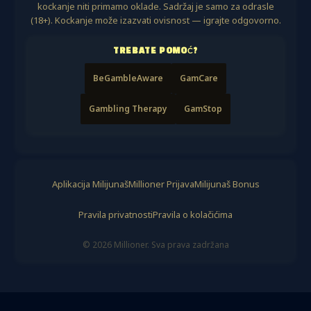
kockanje niti primamo oklade. Sadržaj je samo za odrasle
(18+). Kockanje može izazvati ovisnost — igrajte odgovorno.
TREBATE POMOĆ?
BeGambleAware
GamCare
Gambling Therapy
GamStop
Aplikacija Milijunaš
Millioner Prijava
Milijunaš Bonus
Pravila privatnosti
Pravila o kolačićima
© 2026 Millioner. Sva prava zadržana