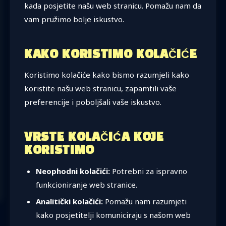
kada posjetite našu web stranicu. Pomažu nam da
vam pružimo bolje iskustvo.
KAKO KORISTIMO KOLAČIĆE
Koristimo kolačiće kako bismo razumjeli kako
koristite našu web stranicu, zapamtili vaše
preferencije i poboljšali vaše iskustvo.
VRSTE KOLAČIĆA KOJE
KORISTIMO
Neophodni kolačići:
Potrebni za ispravno
funkcioniranje web stranice.
Analitički kolačići:
Pomažu nam razumjeti
kako posjetitelji komuniciraju s našom web