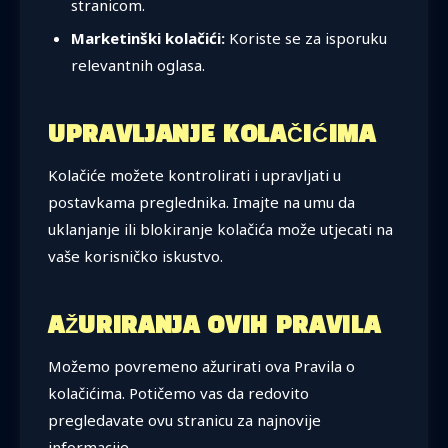
stranicom.
Marketinški kolačići:
Koriste se za isporuku
relevantnih oglasa.
UPRAVLJANJE KOLAČIĆIMA
Kolačiće možete kontrolirati i upravljati u
postavkama preglednika. Imajte na umu da
uklanjanje ili blokiranje kolačića može utjecati na
vaše korisničko iskustvo.
AŽURIRANJA OVIH PRAVILA
Možemo povremeno ažurirati ova Pravila o
kolačićima. Potičemo vas da redovito
pregledavate ovu stranicu za najnovije
informacije.