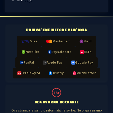
PRIHVAĆENE METODE PLAĆANJA
Visa
Mastercard
Skrill
S
Neteller
Paysafecard
BLIK
N
P
BL
PayPal
Apple Pay
Google Pay
PP
AP
GP
Przelewy24
Trustly
MuchBetter
T
P24
MB
18+
ODGOVORNO KOCKANJE
Ova stranica je samo u informativne svrhe. Ne organiziramo