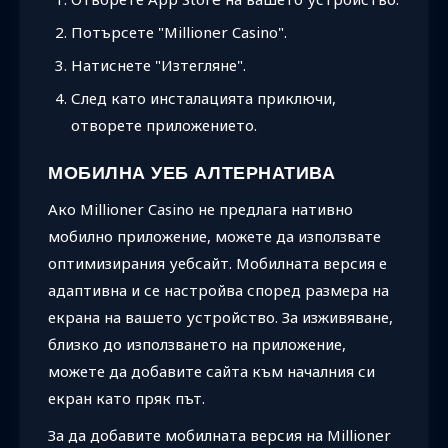
Потърсете "Millioner Casino".
Натиснете "Изтегляне".
След като инсталацията приключи,
отворете приложението.
МОБИЛНА УЕБ АЛТЕРНАТИВА
Ако Millioner Casino не предлага нативно
мобилно приложение, можете да използвате
оптимизирания уебсайт. Мобилната версия е
адаптивна и се настройва според размера на
екрана на вашето устройство. За изживяване,
близко до използването на приложение,
можете да добавите сайта към началния си
екран като пряк път.
За да добавите мобилната версия на Millioner