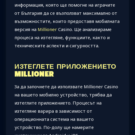
информация, която ще помогне на играчите
от България да се възползват максимално от
възможностите, които предоставя мобилната
версия на
Millioner
Casino. Ще анализираме
процеса на изтегляне, функциите, както и
техническите аспекти и сигурността.
ИЗТЕГЛЕТЕ ПРИЛОЖЕНИЕТО
MILLIONER
За да започнете да използвате Millioner Casino
на вашето мобилно устройство, трябва да
изтеглите приложението. Процесът на
изтегляне варира в зависимост от
операционната система на вашето
устройство. По-долу ще намерите