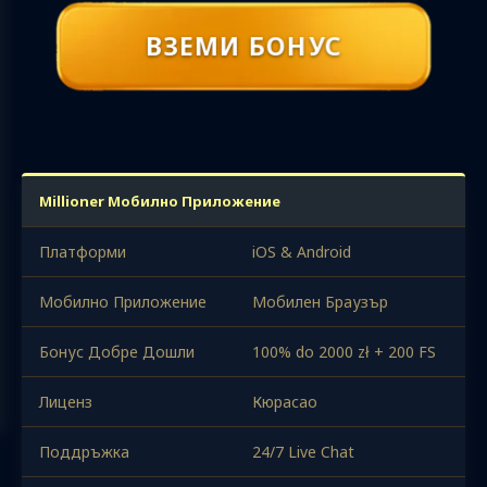
ВЗЕМИ БОНУС
Millioner Мобилно Приложение
Платформи
iOS & Android
Мобилно Приложение
Мобилен Браузър
Бонус Добре Дошли
100% do 2000 zł + 200 FS
Лиценз
Кюрасао
Поддръжка
24/7 Live Chat