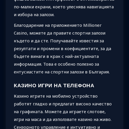
по-малки екрани, което улеснява навигацията
и избора на залози.
Благодарение на приложението Millioner
Casino, можете да правите спортни залози
където и да сте. Получавайте известия за
резултати и промени в коефициентите, за да
бъдете винаги в крак с най-актуалната
информация. Това е особено полезно за
ентусиастите на спортни залози в България.
КАЗИНО ИГРИ НА ТЕЛЕФОНА
Казино игрите на мобилно устройство
работят гладко и предлагат високо качество
на графиката. Можете да играете слотове,
игри на маса и да използвате казино на живо.
Сензорното управление е интуитивно и