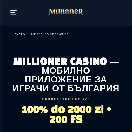
Начало
›
Милионер Апликация
MILLIONER CASINO —
МОБИЛНО
ПРИЛОЖЕНИЕ ЗА
ИГРАЧИ ОТ БЪЛГАРИЯ
ПРИВЕТСТВЕН БОНУС
100% do 2000 zł +
200 FS