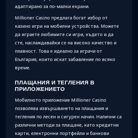
адаптирано за по-малки екрани.
Millioner Casino предлага богат избор от
казино игри на мобилни устройства. Можете
да играете любимите си игри, където и да
сте, наслаждавайки се на високо качество и
плавност. Това е идеално за играчи от
България, които искат забавление по всяко
време.
ПЛАЩАНИЯ И ТЕГЛЕНИЯ В
ПРИЛОЖЕНИЕТО
Мобилното приложение Millioner Casino
позволява извършването на плащания и
тегления по лесен и сигурен начин. Налични са
различни методи за плащане, като кредитни
карти, електронни портфейли и банкови