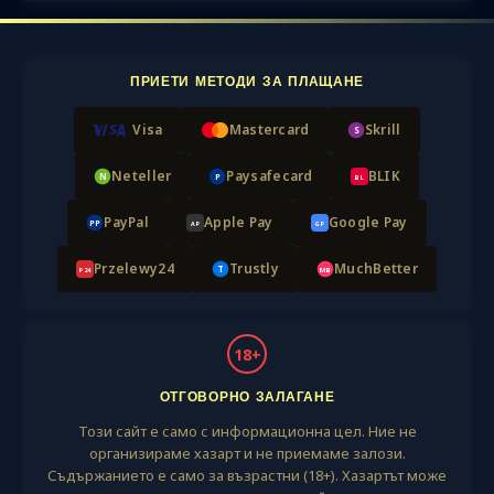
ПРИЕТИ МЕТОДИ ЗА ПЛАЩАНЕ
Visa
Mastercard
Skrill
S
Neteller
Paysafecard
BLIK
N
P
BL
PayPal
Apple Pay
Google Pay
PP
AP
GP
Przelewy24
Trustly
MuchBetter
T
P24
MB
18+
ОТГОВОРНО ЗАЛАГАНЕ
Този сайт е само с информационна цел. Ние не
организираме хазарт и не приемаме залози.
Съдържанието е само за възрастни (18+). Хазартът може