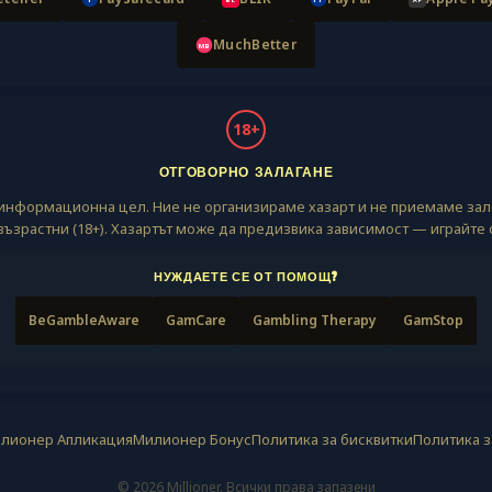
MuchBetter
MB
18+
ОТГОВОРНО ЗАЛАГАНЕ
с информационна цел. Ние не организираме хазарт и не приемаме за
 възрастни (18+). Хазартът може да предизвика зависимост — играйте 
НУЖДАЕТЕ СЕ ОТ ПОМОЩ?
BeGambleAware
GamCare
Gambling Therapy
GamStop
лионер Апликация
Милионер Бонус
Политика за бисквитки
Политика з
© 2026 Millioner. Всички права запазени