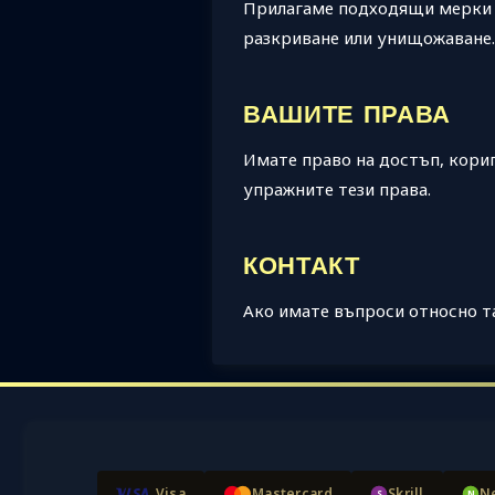
Прилагаме подходящи мерки з
разкриване или унищожаване.
ВАШИТЕ ПРАВА
Имате право на достъп, кориг
упражните тези права.
КОНТАКТ
Ако имате въпроси относно та
Visa
Mastercard
Skrill
Ne
S
N