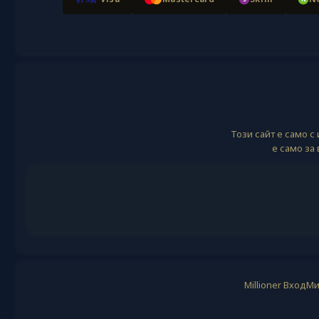
Този сайт е само 
е само за
Millioner Вход
Ми