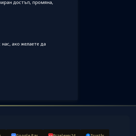
зиран достъп, промяна,
нас, ако желаете да
y
Google Pay
Przelewy24
Trustly
T
GP
P24