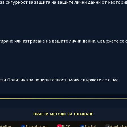
а сигурност за защита на вашите лични данни от неотори
иране или изтриване на вашите лични данни. Свържете се с 
зи Политика за поверителност, моля свържете се с нас.
ПРИЕТИ МЕТОДИ ЗА ПЛАЩАНЕ
teller
Paysafecard
BLIK
PayPal
Apple Pa
P
PP
BL
AP