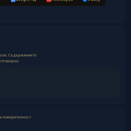
лози. Съдържанието
отговорно.
а поверителност